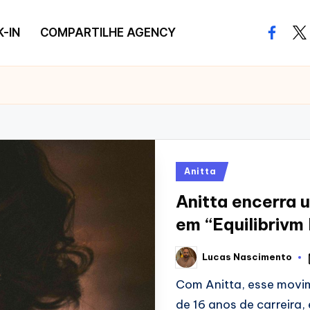
-IN
COMPARTILHE AGENCY
facebo
twi
Posted
Anitta
in
Anitta encerra 
em “Equilibrivm I
Lucas Nascimento
Posted
by
Com Anitta, esse movim
de 16 anos de carreira,