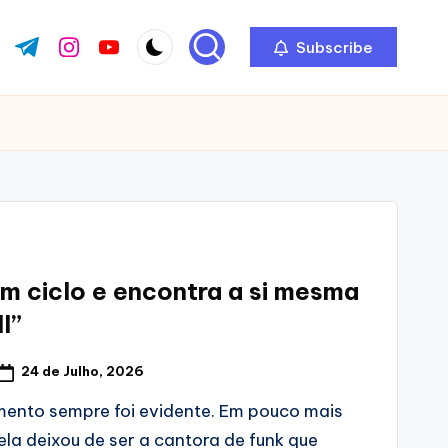
Subscribe
ok.com
tter.com
t.me
instagram.com
youtube.com
um ciclo e encontra a si mesma
I”
24 de Julho, 2026
ento sempre foi evidente. Em pouco mais
 ela deixou de ser a cantora de funk que