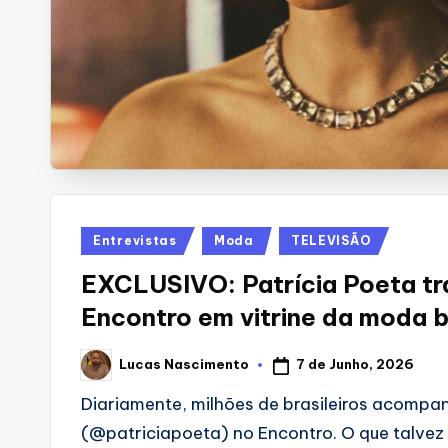
Posted
Entrevistas
Moda
TELEVISÃO
in
EXCLUSIVO: Patrícia Poeta tr
Encontro em vitrine da moda br
7 de Junho, 2026
Lucas Nascimento
Posted
by
Diariamente, milhões de brasileiros acompa
(@patriciapoeta) no Encontro. O que talvez