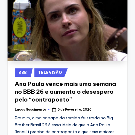
Posted
BBB
TELEVISÃO
in
Ana Paula vence mais uma semana
no BBB 26 e aumenta o desespero
pelo “contraponto”
Lucas Nascimento
5 de Fevereiro, 2026
Posted
by
Pra mim, o maior papo da torcida frustrada no Big
Brother Brasil 26 é essa ideia de que a Ana Paula
Renault precisa de contraponto e que seus maiores