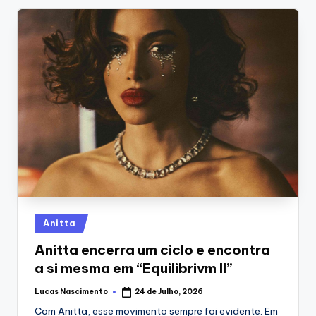
Posted
Anitta
in
Anitta encerra um ciclo e encontra
a si mesma em “Equilibrivm II”
Lucas Nascimento
24 de Julho, 2026
Posted
by
Com Anitta, esse movimento sempre foi evidente. Em