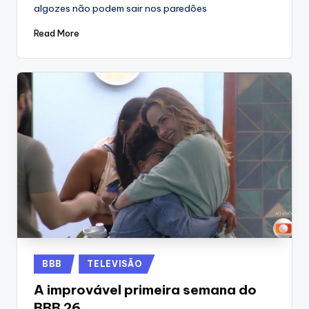
algozes não podem sair nos paredões
Read More
Posted
BBB
TELEVISÃO
in
A improvável primeira semana do
BBB 26