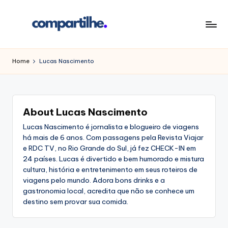
Skip
to
C
É
content
simples!
o
Home
Lucas Nascimento
m
p
a
About Lucas Nascimento
rt
Lucas Nascimento é jornalista e blogueiro de viagens
há mais de 6 anos. Com passagens pela Revista Viajar
il
e RDC TV, no Rio Grande do Sul, já fez CHECK-IN em
h
24 países. Lucas é divertido e bem humorado e mistura
cultura, história e entretenimento em seus roteiros de
e
viagens pelo mundo. Adora bons drinks e a
gastronomia local, acredita que não se conhece um
destino sem provar sua comida.