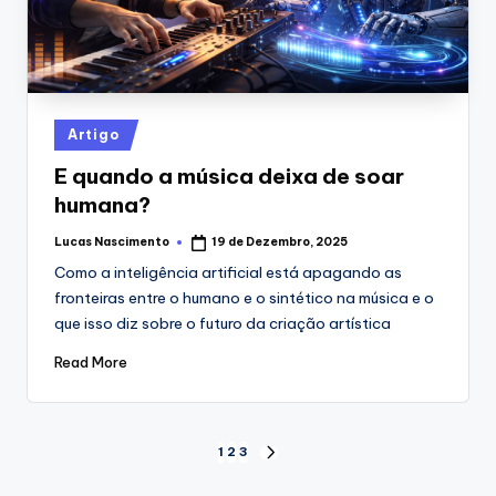
Posted
Artigo
in
E quando a música deixa de soar
humana?
Lucas Nascimento
19 de Dezembro, 2025
Posted
by
Como a inteligência artificial está apagando as
fronteiras entre o humano e o sintético na música e o
que isso diz sobre o futuro da criação artística
Read More
Paginação
1
2
3
NEXT
PAGE