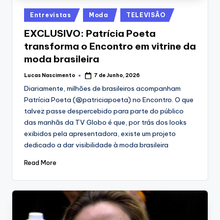
Posted
Entrevistas
Moda
TELEVISÃO
in
EXCLUSIVO: Patrícia Poeta
transforma o Encontro em vitrine da
moda brasileira
Lucas Nascimento
7 de Junho, 2026
Posted
by
Diariamente, milhões de brasileiros acompanham
Patrícia Poeta (@patriciapoeta) no Encontro. O que
talvez passe despercebido para parte do público
das manhãs da TV Globo é que, por trás dos looks
exibidos pela apresentadora, existe um projeto
dedicado a dar visibilidade à moda brasileira
Read More