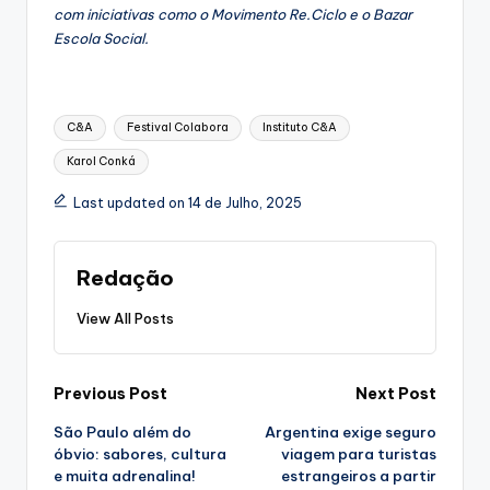
com iniciativas como o Movimento Re.Ciclo e o Bazar
Escola Social.
Tags:
C&A
Festival Colabora
Instituto C&A
Karol Conká
Last updated on 14 de Julho, 2025
Redação
View All Posts
Post
Previous Post
Next Post
São Paulo além do
Argentina exige seguro
navigation
óbvio: sabores, cultura
viagem para turistas
e muita adrenalina!
estrangeiros a partir