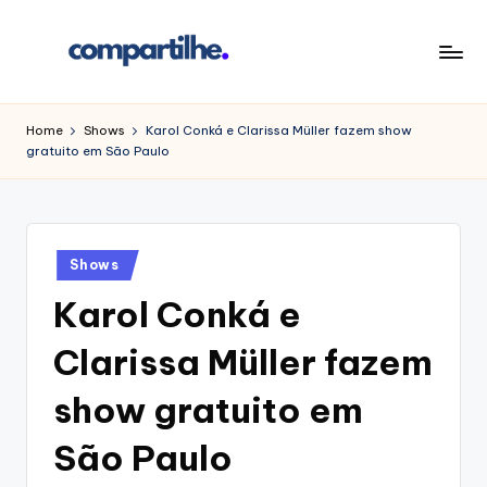
Skip
to
C
É
content
simples!
o
Home
Shows
Karol Conká e Clarissa Müller fazem show
gratuito em São Paulo
m
p
a
Posted
rt
Shows
in
Karol Conká e
il
h
Clarissa Müller fazem
e
show gratuito em
São Paulo