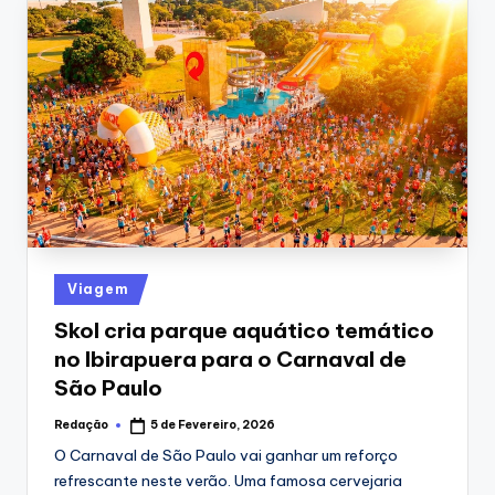
Posted
Viagem
in
Skol cria parque aquático temático
no Ibirapuera para o Carnaval de
São Paulo
Redação
5 de Fevereiro, 2026
Posted
by
O Carnaval de São Paulo vai ganhar um reforço
refrescante neste verão. Uma famosa cervejaria