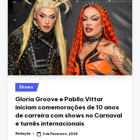
Posted
Shows
in
Gloria Groove e Pabllo Vittar
iniciam comemorações de 10 anos
de carreira com shows no Carnaval
e turnês internacionais
Redação
3 de Fevereiro, 2026
Posted
by