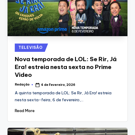
Posted
TELEVISÃO
in
Nova temporada de LOL: Se Rir, Já
Era! estreia nesta sexta no Prime
Video
Redação
4 de Fevereiro, 2026
Posted
by
A quinta temporada de LOL: Se Rir, Já Era! estreia
nesta sexta-feira, 6 de fevereiro,…
Read More