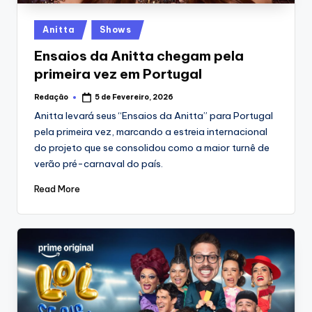
Posted
Anitta
Shows
in
Ensaios da Anitta chegam pela
primeira vez em Portugal
Redação
5 de Fevereiro, 2026
Posted
by
Anitta levará seus “Ensaios da Anitta” para Portugal
pela primeira vez, marcando a estreia internacional
do projeto que se consolidou como a maior turnê de
verão pré-carnaval do país.
Read More