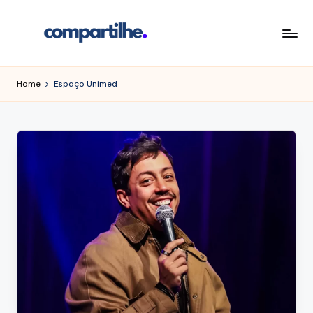
Skip
to
C
É
content
simples!
o
Home
Espaço Unimed
m
p
a
rt
il
h
e