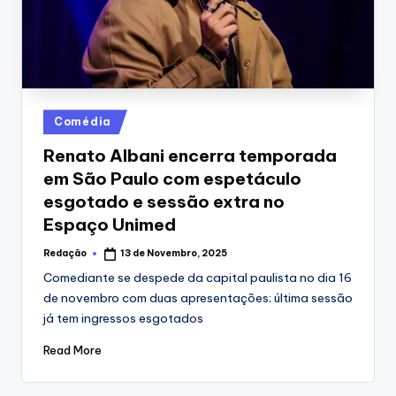
Posted
Comédia
in
Renato Albani encerra temporada
em São Paulo com espetáculo
esgotado e sessão extra no
Espaço Unimed
Redação
13 de Novembro, 2025
Posted
by
Comediante se despede da capital paulista no dia 16
de novembro com duas apresentações; última sessão
já tem ingressos esgotados
Read More