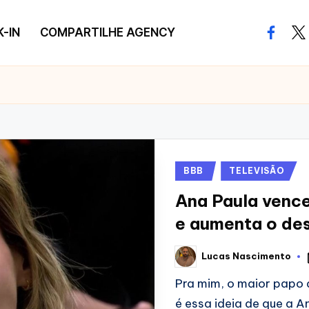
-IN
COMPARTILHE AGENCY
facebo
twi
Posted
BBB
TELEVISÃO
in
Ana Paula venc
e aumenta o de
Lucas Nascimento
Posted
by
Pra mim, o maior papo d
é essa ideia de que a A