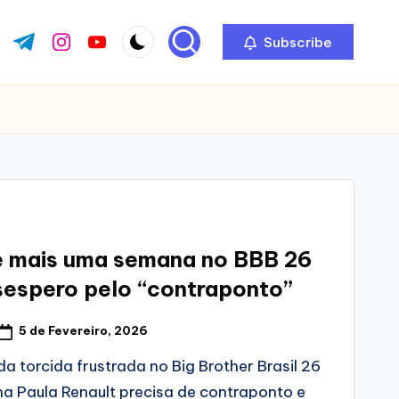
Subscribe
ok.com
tter.com
t.me
instagram.com
youtube.com
e mais uma semana no BBB 26
sespero pelo “contraponto”
5 de Fevereiro, 2026
a torcida frustrada no Big Brother Brasil 26
na Paula Renault precisa de contraponto e